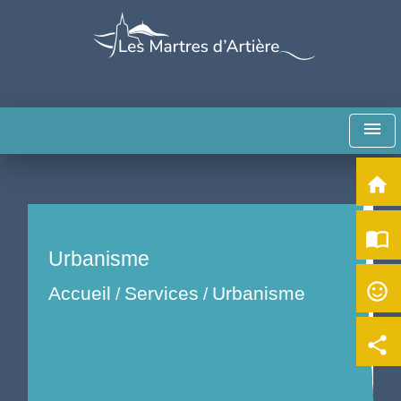
menu
home
import_contacts
Urbanisme
sentiment_satisfied_alt
Accueil
Services
Urbanisme
/
/
share